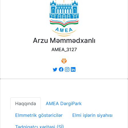
Arzu Məmmədxanlı
AMEA_3127
Haqqında
AMEA DərgiPark
Elmmetrik göstəricilər
Elmi işlərin siyahısı
Tədqiqatçı xəritəsi (Sİ)