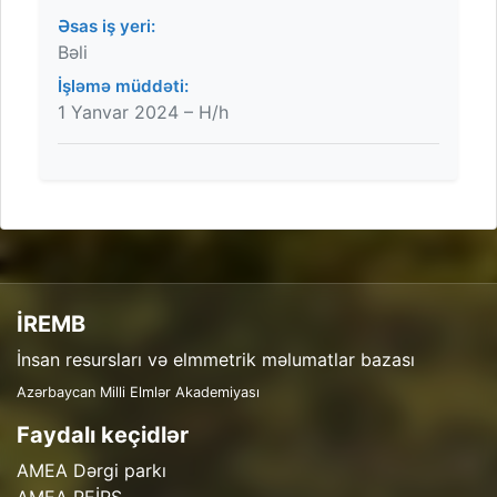
Əsas iş yeri:
Bəli
İşləmə müddəti:
1 Yanvar 2024 – H/h
İREMB
İnsan resursları və elmmetrik məlumatlar bazası
Azərbaycan Milli Elmlər Akademiyası
Faydalı keçidlər
AMEA Dərgi parkı