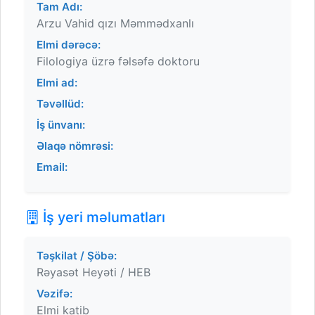
Tam Adı:
Arzu Vahid qızı Məmmədxanlı
Elmi dərəcə:
Filologiya üzrə fəlsəfə doktoru
Elmi ad:
Təvəllüd:
İş ünvanı:
Əlaqə nömrəsi:
Email:
İş yeri məlumatları
Təşkilat / Şöbə:
Rəyasət Heyəti / HEB
Vəzifə:
Elmi katib