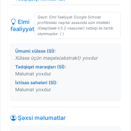
Qeyd: Elmi fəaliyyət Google Scholar
Elmi
profilindəki nəşrlər əsasında süni intellekt
fəaliyyət
(DeepSeek-V3.2-reasoner) tətbiqi ilə tərtib
olunmuşdur. ( )
Ümumi xülasə (Sİ):
Xülasə üçün məqalə(abstrakt) yoxdur
Tədqiqat maraqları (Sİ):
Məlumat yoxdur
İxtisas sahələri (Sİ):
Məlumat yoxdur
Şəxsi məlumatlar