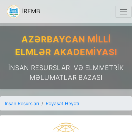
İREMB
AZƏRBAYCAN MILLI
ELMLƏR AKADEMIYASI
İNSAN RESURSLARI VƏ ELMMETRIK
MƏLUMATLAR BAZASI
İnsan Resursları
Rəyasət Heyəti