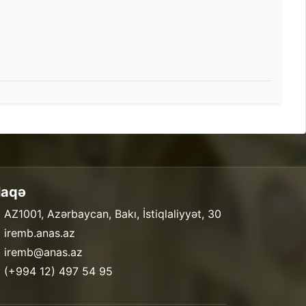
laqə
 AZ1001, Azərbaycan, Bakı, İstiqlaliyyət, 30
 iremb.anas.az
 iremb@anas.az
 (+994 12) 497 54 95