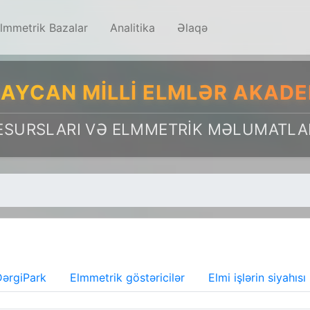
lmmetrik Bazalar
Analitika
Əlaqə
AYCAN MILLI ELMLƏR AKADE
ESURSLARI VƏ ELMMETRIK MƏLUMATLA
ərgiPark
Elmmetrik göstəricilər
Elmi işlərin siyahısı