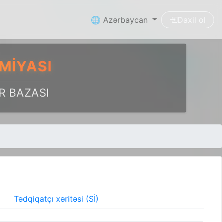
🌐 Azərbaycan
Daxil ol
MIYASI
R BAZASI
Tədqiqatçı xəritəsi (Sİ)