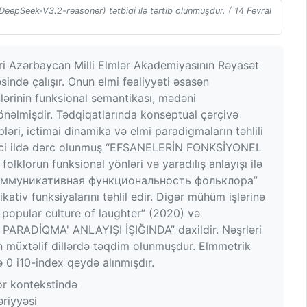
(DeepSeek-V3.2-reasoner) tətbiqi ilə tərtib olunmuşdur. ( 14 Fevral
əri Azərbaycan Milli Elmlər Akademiyasının Rəyasət
sində çalışır. Onun elmi fəaliyyəti əsasən
nlərinin funksional semantikası, mədəni
nəlmişdir. Tədqiqatlarında konseptual çərçivə
pləri, ictimai dinamika və elmi paradigmaların təhlili
20-ci ildə dərc olunmuş “EFSANELERİN FONKSİYONEL
lorun funksional yönləri və yaradılış anlayışı ilə
iş “Коммуникативная функциональность фольклора”
ativ funksiyalarını təhlil edir. Digər mühüm işlərinə
 popular culture of laughter” (2020) və
ADİQMA' ANLAYIŞI İŞIĞINDA” daxildir. Nəşrləri
ən müxtəlif dillərdə təqdim olunmuşdur. Elmmetrik
və 0 i10-index qeydə alınmışdır.
or kontekstində
əriyyəsi