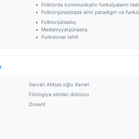
Folklorda kommunikativ funksiyaların təd
Folklorşünaslıqda elmi paradigm və funksion
Folklorşünaslıq
Mədəniyyətşünaslıq
Funksional təhlil
r
Sərxan Abbas oğlu Xavəri
Filologiya elmləri doktoru
Dosent