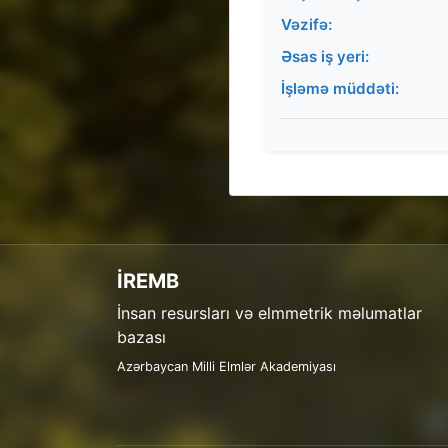
Vəzifə:
Əsas iş yeri:
İşləmə müddəti:
İREMB
İnsan resursları və elmmetrik məlumatlar
bazası
Azərbaycan Milli Elmlər Akademiyası