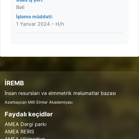
Bəli
İşləmə müddəti:
1 Yanvar 2024 – H/h
İREMB
İnsan resursları və elmmetrik məlumatlar bazası
Azərbaycan Milli Elmlər Akademiyası
Faydalı keçidlər
AMEA Dərgi parkı
AMEA REİRS