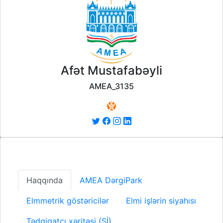
Afət Mustafabəyli
AMEA_3135
Haqqında
AMEA DərgiPark
Elmmetrik göstəricilər
Elmi işlərin siyahısı
Tədqiqatçı xəritəsi (Sİ)