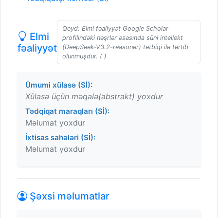
Qeyd: Elmi fəaliyyət Google Scholar
Elmi
profilindəki nəşrlər əsasında süni intellekt
fəaliyyət
(DeepSeek-V3.2-reasoner) tətbiqi ilə tərtib
olunmuşdur. ( )
Ümumi xülasə (Sİ):
Xülasə üçün məqalə(abstrakt) yoxdur
Tədqiqat maraqları (Sİ):
Məlumat yoxdur
İxtisas sahələri (Sİ):
Məlumat yoxdur
Şəxsi məlumatlar