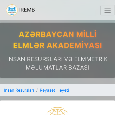
İREMB
AZƏRBAYCAN MILLI
ELMLƏR AKADEMIYASI
İNSAN RESURSLARI VƏ ELMMETRIK
MƏLUMATLAR BAZASI
İnsan Resursları
Rəyasət Heyəti