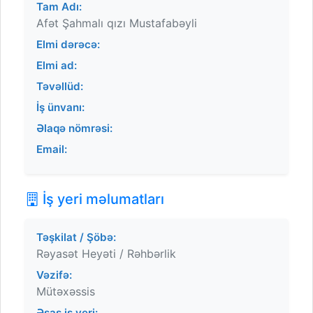
Tam Adı:
Afət Şahmalı qızı Mustafabəyli
Elmi dərəcə:
Elmi ad:
Təvəllüd:
İş ünvanı:
Əlaqə nömrəsi:
Email:
İş yeri məlumatları
Təşkilat / Şöbə:
Rəyasət Heyəti / Rəhbərlik
Vəzifə:
Mütəxəssis
Əsas iş yeri: