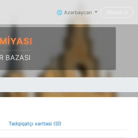
🌐 Azərbaycan
Daxil ol
MIYASI
R BAZASI
Tədqiqatçı xəritəsi (Sİ)