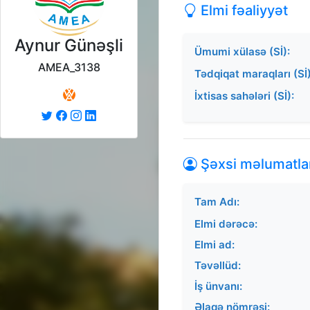
Elmi fəaliyyət
Aynur Günəşli
Ümumi xülasə (Sİ):
AMEA_3138
Tədqiqat maraqları (Sİ)
İxtisas sahələri (Sİ):
Şəxsi məlumatla
Tam Adı:
Elmi dərəcə:
Elmi ad:
Təvəllüd:
İş ünvanı:
Əlaqə nömrəsi: