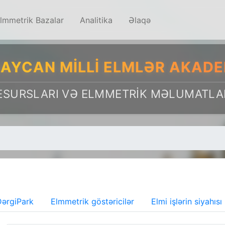
lmmetrik Bazalar
Analitika
Əlaqə
AYCAN MILLI ELMLƏR AKADE
ESURSLARI VƏ ELMMETRIK MƏLUMATLA
ərgiPark
Elmmetrik göstəricilər
Elmi işlərin siyahısı