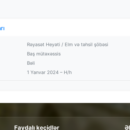
rı
Rəyasət Heyəti / Elm və təhsil şöbəsi
Baş mütəxəssis
Bəli
1 Yanvar 2024 – H/h
Faydalı keçidlər
Ə