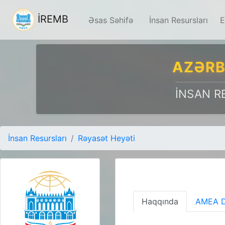
İREMB
Əsas Səhifə
İnsan Resursları
E
AZƏRB
İNSAN R
İnsan Resursları
Rəyasət Heyəti
Haqqında
AMEA D