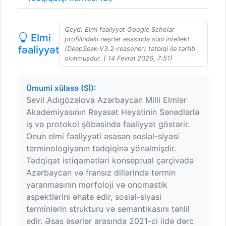
Qeyd: Elmi fəaliyyət Google Scholar
Elmi
profilindəki nəşrlər əsasında süni intellekt
fəaliyyət
(DeepSeek-V3.2-reasoner) tətbiqi ilə tərtib
olunmuşdur. ( 14 Fevral 2026, 7:51)
Ümumi xülasə (Sİ):
Sevil Adıgözəlova Azərbaycan Milli Elmlər
Akademiyasının Rəyasət Heyətinin Sənədlərlə
iş və protokol şöbəsində fəaliyyət göstərir.
Onun elmi fəaliyyəti əsasən sosial-siyasi
terminologiyanın tədqiqinə yönəlmişdir.
Tədqiqat istiqamətləri konseptual çərçivədə
Azərbaycan və fransız dillərində termin
yaranmasının morfoloji və onomastik
aspektlərini əhatə edir, sosial-siyasi
terminlərin strukturu və semantikasını təhlil
edir. Əsas əsərlər arasında 2021-ci ildə dərc