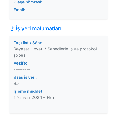
Əlaqə nömrəsi:
Email:
İş yeri məlumatları
Təşkilat / Şöbə:
Rəyasət Heyəti / Sənədlərlə iş və protokol
şöbəsi
Vəzifə:
---------
Əsas iş yeri:
Bəli
İşləmə müddəti:
1 Yanvar 2024 – H/h