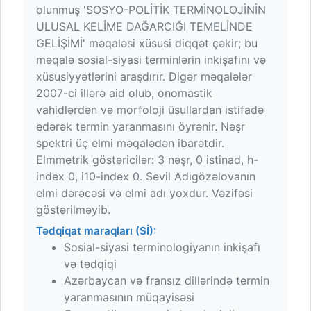
olunmuş 'SOSYO-POLİTİK TERMİNOLOJİNİN
ULUSAL KELİME DAĞARCIĞI TEMELİNDE
GELİŞİMİ' məqaləsi xüsusi diqqət çəkir; bu
məqalə sosial-siyasi terminlərin inkişafını və
xüsusiyyətlərini araşdırır. Digər məqalələr
2007-ci illərə aid olub, onomastik
vahidlərdən və morfoloji üsullardan istifadə
edərək termin yaranmasını öyrənir. Nəşr
spektri üç elmi məqalədən ibarətdir.
Elmmetrik göstəricilər: 3 nəşr, 0 istinad, h-
index 0, i10-index 0. Sevil Adıgözəlovanın
elmi dərəcəsi və elmi adı yoxdur. Vəzifəsi
göstərilməyib.
Tədqiqat maraqları (Sİ):
Sosial-siyasi terminologiyanın inkişafı
və tədqiqi
Azərbaycan və fransız dillərində termin
yaranmasının müqayisəsi