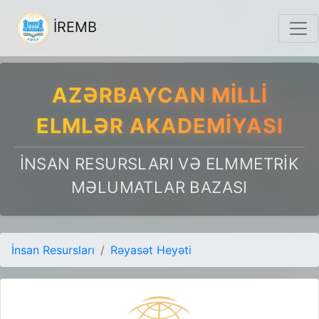
İREMB
AZƏRBAYCAN MILLI
ELMLƏR AKADEMIYASI
İNSAN RESURSLARI VƏ ELMMETRIK
MƏLUMATLAR BAZASI
İnsan Resursları
Rəyasət Heyəti