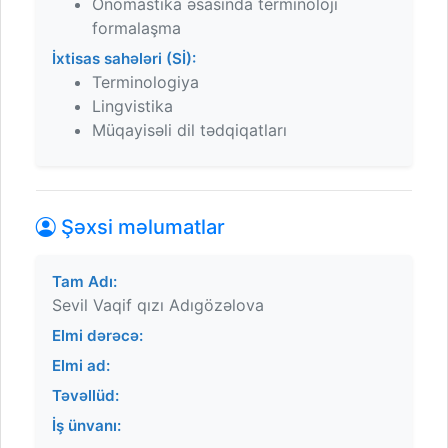
Onomastika əsasında terminoloji
formalaşma
İxtisas sahələri (Sİ):
Terminologiya
Lingvistika
Müqayisəli dil tədqiqatları
Şəxsi məlumatlar
Tam Adı:
Sevil Vaqif qızı Adıgözəlova
Elmi dərəcə:
Elmi ad:
Təvəllüd:
İş ünvanı: