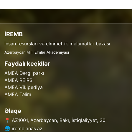
İREMB
İnsan resursları və elmmetrik məlumatlar bazası
Azərbaycan Milli Elmlər Akademiyası
Faydalı keçidlər
AMEA Dərgi parkı
AMEA REİRS
AMEA Vikipediya
AMEA Təlim
Əlaqə
📍 AZ1001, Azərbaycan, Bakı, İstiqlaliyyət, 30
🌐 iremb.anas.az