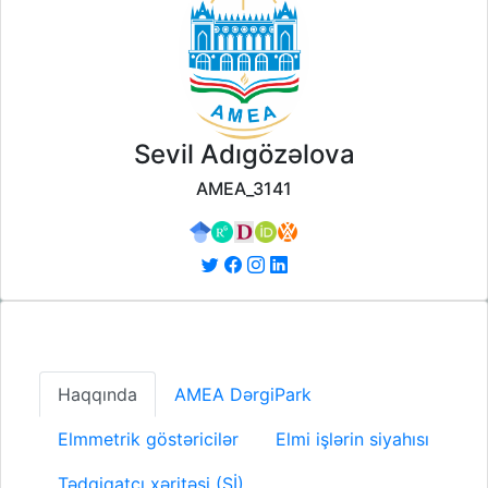
Sevil Adıgözəlova
AMEA_3141
Haqqında
AMEA DərgiPark
Elmmetrik göstəricilər
Elmi işlərin siyahısı
Tədqiqatçı xəritəsi (Sİ)