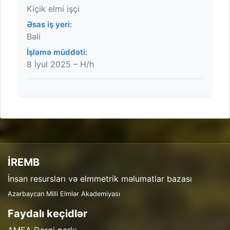
Kiçik elmi işçi
Əsas iş yeri:
Bəli
İşləmə müddəti:
8 İyul 2025 – H/h
İREMB
İnsan resursları və elmmetrik məlumatlar bazası
Azərbaycan Milli Elmlər Akademiyası
Faydalı keçidlər