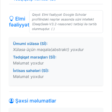
Qeyd: Elmi fəaliyyət Google Scholar
Elmi
profilindəki nəşrlər əsasında süni intellekt
fəaliyyət
(DeepSeek-V3.2-reasoner) tətbiqi ilə tərtib
olunmuşdur. ( )
Ümumi xülasə (Sİ):
Xülasə üçün məqalə(abstrakt) yoxdur
Tədqiqat maraqları (Sİ):
Məlumat yoxdur
İxtisas sahələri (Sİ):
Məlumat yoxdur
Şəxsi məlumatlar