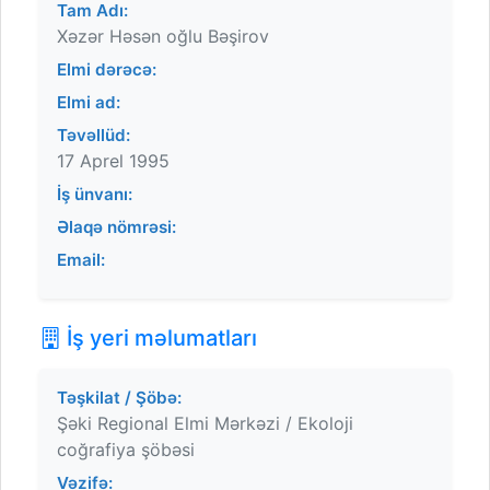
Tam Adı:
Xəzər Həsən oğlu Bəşirov
Elmi dərəcə:
Elmi ad:
Təvəllüd:
17 Aprel 1995
İş ünvanı:
Əlaqə nömrəsi:
Email:
İş yeri məlumatları
Təşkilat / Şöbə:
Şəki Regional Elmi Mərkəzi / Ekoloji
coğrafiya şöbəsi
Vəzifə: