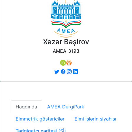
Xəzər Bəşirov
AMEA_3193
Haqqında
AMEA DərgiPark
Elmmetrik göstəricilər
Elmi işlərin siyahısı
Tədqiqatçı xəritəsi (Sİ)