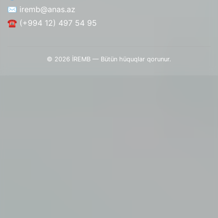
✉️ iremb@anas.az
☎️ (+994 12) 497 54 95
© 2026 İREMB — Bütün hüquqlar qorunur.