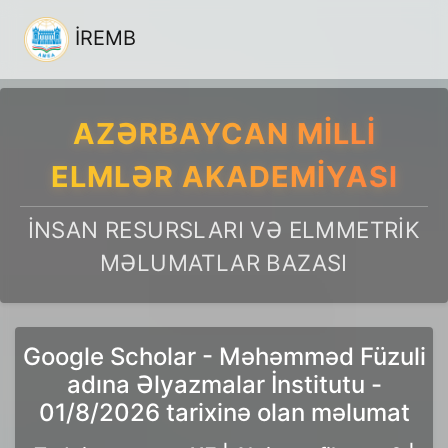
İREMB
AZƏRBAYCAN MILLI
ELMLƏR AKADEMIYASI
İNSAN RESURSLARI VƏ ELMMETRIK
MƏLUMATLAR BAZASI
Google Scholar - Məhəmməd Füzuli
adına Əlyazmalar İnstitutu -
01/8/2026 tarixinə olan məlumat