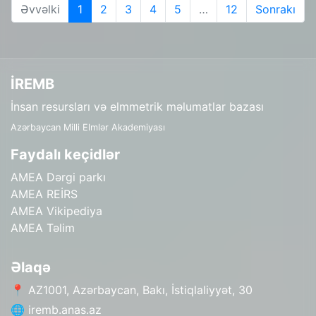
Əvvəlki
1
2
3
4
5
…
12
Sonrakı
İREMB
İnsan resursları və elmmetrik məlumatlar bazası
Azərbaycan Milli Elmlər Akademiyası
Faydalı keçidlər
AMEA Dərgi parkı
AMEA REİRS
AMEA Vikipediya
AMEA Təlim
Əlaqə
📍 AZ1001, Azərbaycan, Bakı, İstiqlaliyyət, 30
🌐 iremb.anas.az