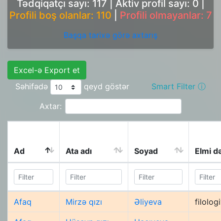
Tədqiqatçı sayı: 117
|
Aktiv profil sayı: 0
|
Profili boş olanlar: 110
|
Profili olmayanlar: 7
Başqa tarixə görə axtarış
Excel-ə Export et
Səhifədə
qeyd göstər
Smart Filter ⓘ
Axtar:
Ad
Ata adı
Soyad
Elmi d
Afaq
Mirzə qızı
Əliyeva
filolog