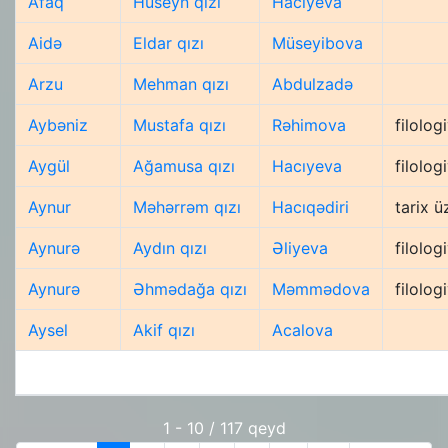
Afaq
Hüseyn qızı
Hacıyeva
Aidə
Eldar qızı
Müseyibova
Arzu
Mehman qızı
Abdulzadə
Aybəniz
Mustafa qızı
Rəhimova
filolog
Aygül
Ağamusa qızı
Hacıyeva
filolog
Aynur
Məhərrəm qızı
Hacıqədiri
tarix ü
Aynurə
Aydın qızı
Əliyeva
filolog
Aynurə
Əhmədağa qızı
Məmmədova
filolog
Aysel
Akif qızı
Acalova
1 - 10 / 117 qeyd