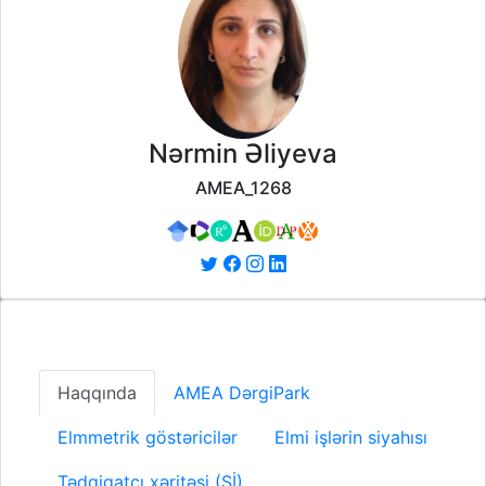
Nərmin Əliyeva
AMEA_1268
Haqqında
AMEA DərgiPark
Elmmetrik göstəricilər
Elmi işlərin siyahısı
Tədqiqatçı xəritəsi (Sİ)