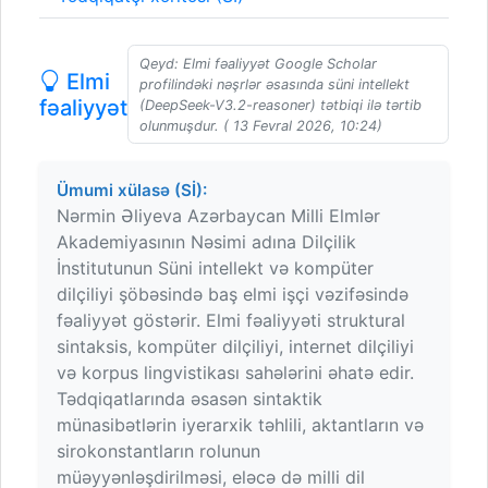
Qeyd: Elmi fəaliyyət Google Scholar
Elmi
profilindəki nəşrlər əsasında süni intellekt
fəaliyyət
(DeepSeek-V3.2-reasoner) tətbiqi ilə tərtib
olunmuşdur. ( 13 Fevral 2026, 10:24)
Ümumi xülasə (Sİ):
Nərmin Əliyeva Azərbaycan Milli Elmlər
Akademiyasının Nəsimi adına Dilçilik
İnstitutunun Süni intellekt və kompüter
dilçiliyi şöbəsində baş elmi işçi vəzifəsində
fəaliyyət göstərir. Elmi fəaliyyəti struktural
sintaksis, kompüter dilçiliyi, internet dilçiliyi
və korpus lingvistikası sahələrini əhatə edir.
Tədqiqatlarında əsasən sintaktik
münasibətlərin iyerarxik təhlili, aktantların və
sirokonstantların rolunun
müəyyənləşdirilməsi, eləcə də milli dil