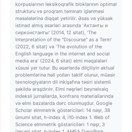
korpuslarının leksikoqrafik bloklarının optimal
strukturu və proqram təminatı işlənməsi
məsələlərinə diqqət yetirilir. Əsas və yüksək
istinad almış əsərləri arasında 'Актанты и
сирконстанты' (2014, 12 sitat), 'The
Interpretation of the "Discourse" as a Term'
(2022, 6 sitat) və 'The evolution of the
English language in the internet and social
media era' (2024, 6 sitat) elmi məqalələri
xüsusi yer tutur. Bu əsərlərdə dilçiliyin aktual
problemlərinə həll yolları təklif olunur, müasir
texnologiyaların dil inkişafına təsiri sistemli
şəkildə araşdırılır. Elmi nəşrləri beynəlxalq
indeksli jurnallarda, konfrans materiallarında
və elmi bazalarda dərc olunmuşdur. Google
Scholar elmmetrik göstəriciləri: 14 nəşr, 38
ümumi sitat, h-index 4, i10-index 1. Web of
Science elmmetrik göstəriciləri: 1 nəşr, 3
ümumi sitat, h-index 1. AMEA DərgiPark