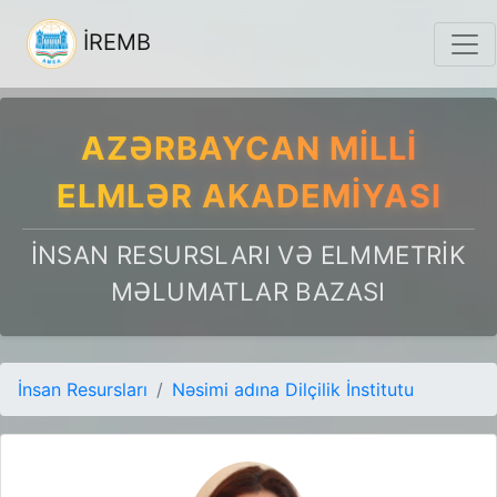
İREMB
AZƏRBAYCAN MILLI
ELMLƏR AKADEMIYASI
İNSAN RESURSLARI VƏ ELMMETRIK
MƏLUMATLAR BAZASI
İnsan Resursları
Nəsimi adına Dilçilik İnstitutu