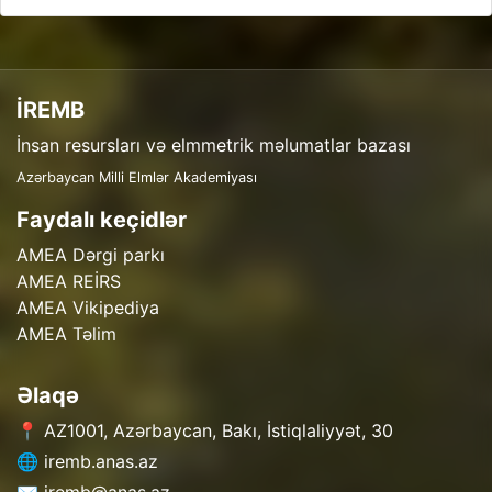
İREMB
İnsan resursları və elmmetrik məlumatlar bazası
Azərbaycan Milli Elmlər Akademiyası
Faydalı keçidlər
AMEA Dərgi parkı
AMEA REİRS
AMEA Vikipediya
AMEA Təlim
Əlaqə
📍 AZ1001, Azərbaycan, Bakı, İstiqlaliyyət, 30
🌐 iremb.anas.az