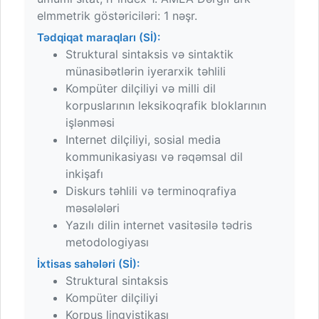
elmmetrik göstəriciləri: 1 nəşr.
Tədqiqat maraqları (Sİ):
Struktural sintaksis və sintaktik
münasibətlərin iyerarxik təhlili
Kompüter dilçiliyi və milli dil
korpuslarının leksikoqrafik bloklarının
işlənməsi
Internet dilçiliyi, sosial media
kommunikasiyası və rəqəmsal dil
inkişafı
Diskurs təhlili və terminoqrafiya
məsələləri
Yazılı dilin internet vasitəsilə tədris
metodologiyası
İxtisas sahələri (Sİ):
Struktural sintaksis
Kompüter dilçiliyi
Korpus lingvistikası