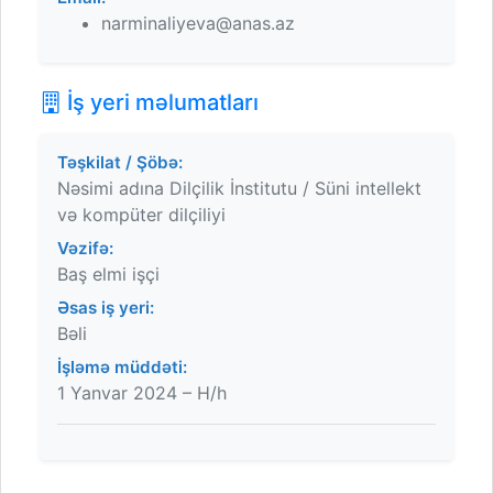
narminaliyeva@anas.az
İş yeri məlumatları
Təşkilat / Şöbə:
Nəsimi adına Dilçilik İnstitutu / Süni intellekt
və kompüter dilçiliyi
Vəzifə:
Baş elmi işçi
Əsas iş yeri:
Bəli
İşləmə müddəti:
1 Yanvar 2024 – H/h