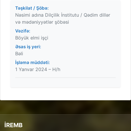
Təşkilat / Şöbə:
Nəsimi adına Dilçilik İnstitutu / Qədim dillər
və mədəniyyətlər şöbəsi
Vəzifə:
Böyük elmi işçi
Əsas iş yeri:
Bəli
İşləmə müddəti:
1 Yanvar 2024 – H/h
İREMB