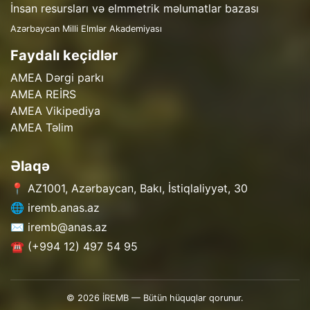
İnsan resursları və elmmetrik məlumatlar bazası
Azərbaycan Milli Elmlər Akademiyası
Faydalı keçidlər
AMEA Dərgi parkı
AMEA REİRS
AMEA Vikipediya
AMEA Təlim
Əlaqə
📍 AZ1001, Azərbaycan, Bakı, İstiqlaliyyət, 30
🌐 iremb.anas.az
✉️ iremb@anas.az
☎️ (+994 12) 497 54 95
© 2026 İREMB — Bütün hüquqlar qorunur.