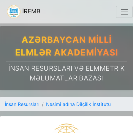
İREMB
AZƏRBAYCAN MILLI
ELMLƏR AKADEMIYASI
İNSAN RESURSLARI VƏ ELMMETRIK
MƏLUMATLAR BAZASI
İnsan Resursları
Nəsimi adına Dilçilik İnstitutu