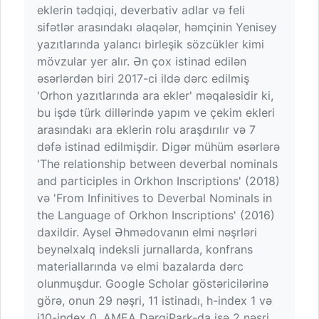
eklerin tədqiqi, deverbativ adlar və feli
sifətlər arasındakı əlaqələr, həmçinin Yenisey
yazıtlarında yalancı birleşik sözcükler kimi
mövzular yer alır. Ən çox istinad edilən
əsərlərdən biri 2017-ci ildə dərc edilmiş
'Orhon yazıtlarında ara ekler' məqaləsidir ki,
bu işdə türk dillərində yapım ve çekim ekleri
arasındakı ara eklerin rolu araşdırılır və 7
dəfə istinad edilmişdir. Digər mühüm əsərlərə
'The relationship between deverbal nominals
and participles in Orkhon Inscriptions' (2018)
və 'From Infinitives to Deverbal Nominals in
the Language of Orkhon Inscriptions' (2016)
daxildir. Aysel Əhmədovanın elmi nəşrləri
beynəlxalq indeksli jurnallarda, konfrans
materiallarında və elmi bazalarda dərc
olunmuşdur. Google Scholar göstəricilərinə
görə, onun 29 nəşri, 11 istinadı, h-index 1 və
i10-index 0, AMEA DərgiPark-da isə 2 nəşri