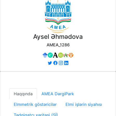
Aysel Əhmədova
AMEA_1286
Haqqında
AMEA DərgiPark
Elmmetrik göstəricilər
Elmi işlərin siyahısı
Tədqiqatçı xəritəsi (Sİ)