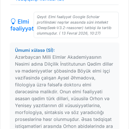
Qeyd: Elmi fəaliyyət Google Scholar
Elmi
profilindəki nəşrlər əsasında süni intellekt
fəaliyyət
(DeepSeek-V3.2-reasoner) tətbiqi ilə tərtib
olunmuşdur. ( 13 Fevral 2026, 10:27)
Ümumi xülasə (Sİ):
Azərbaycan Milli Elmlər Akademiyasının
Nəsimi adına Dilçilik İnstitutunun Qədim dillər
və mədəniyyətlər şöbəsində Böyük elmi işçi
vəzifəsində çalışan Aysel Əhmədova,
filologiya üzrə fəlsəfə doktoru elmi
dərəcəsinə malikdir. Onun elmi fəaliyyəti
əsasən qədim türk dilləri, xüsusilə Orhon və
Yenisey yazıtlarının dil xüsusiyyətlərinə,
morfologiya, sintaksis və söz yaradıcılığı
proseslərinə həsr olunmuşdur. Əsas tədqiqat
istiqamətləri arasında Orhon abidələrində ara