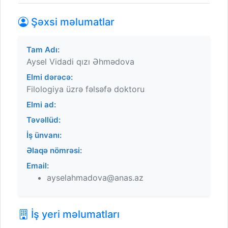
Şəxsi məlumatlar
Tam Adı:
Aysel Vidadi qızı Əhmədova
Elmi dərəcə:
Filologiya üzrə fəlsəfə doktoru
Elmi ad:
Təvəllüd:
İş ünvanı:
Əlaqə nömrəsi:
Email:
ayselahmadova@anas.az
İş yeri məlumatları