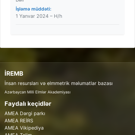
İşləmə müddəti:
1 Yanvar 2024 – H/h
İREMB
İnsan resursları və elmmetrik məlumatlar bazası
Azərbaycan Milli Elmlər Akademiyası
Faydalı keçidlər
AMEA Dərgi parkı
AMEA REİRS
AMEA Vikipediya