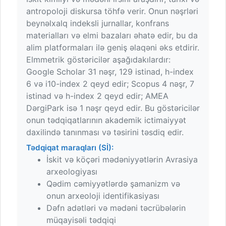
antropoloji diskursa töhfə verir. Onun nəşrləri
beynəlxalq indeksli jurnallar, konfrans
materialları və elmi bazaları əhatə edir, bu da
alim platformaları ilə geniş əlaqəni əks etdirir.
Elmmetrik göstəricilər aşağıdakılardır:
Google Scholar 31 nəşr, 129 istinad, h-index
6 və i10-index 2 qeyd edir; Scopus 4 nəşr, 7
istinad və h-index 2 qeyd edir; AMEA
DərgiPark isə 1 nəşr qeyd edir. Bu göstəricilər
onun tədqiqatlarının akademik ictimaiyyət
daxilində tanınması və təsirini təsdiq edir.
Tədqiqat maraqları (Sİ):
İskit və köçəri mədəniyyətlərin Avrasiya
arxeologiyası
Qədim cəmiyyətlərdə şamanizm və
onun arxeoloji identifikasiyası
Dəfn adətləri və mədəni təcrübələrin
müqayisəli tədqiqi