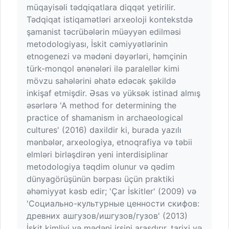
müqayisəli tədqiqatlara diqqət yetirilir.
Tədqiqat istiqamətləri arxeoloji kontekstdə
şamanist təcrübələrin müəyyən edilməsi
metodologiyası, İskit cəmiyyətlərinin
etnogenezi və mədəni dəyərləri, həmçinin
türk-monqol ənənələri ilə paralellər kimi
mövzu sahələrini əhatə edəcək şəkildə
inkişaf etmişdir. Əsas və yüksək istinad almış
əsərlərə 'A method for determining the
practice of shamanism in archaeological
cultures' (2016) daxildir ki, burada yazılı
mənbələr, arxeologiya, etnoqrafiya və təbii
elmləri birləşdirən yeni interdisiplinar
metodologiya təqdim olunur və qədim
dünyagörüşünün bərpası üçün praktiki
əhəmiyyət kəsb edir; 'Çar İskitler' (2009) və
'Социально-культурные ценности скифов:
древних ашгузов/ишгузов/гузов' (2013)
İskit kimliyi və mədəni irsini araşdırır, tarixi və