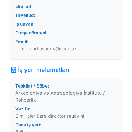
Elmi ad:
Təvəllüd:
İş ünvanı:
Əlaqə nömrəsi:
Email:
zaurhasanov@anas.az
İş yeri məlumatları
Təşkilat / Şöbə:
Arxeologiya və Antropologiya İnstitutu /
Rəhbərlik
Vəzifə:
Elmi işlər üzrə direktor müavini
Əsas iş yeri:
Bəli