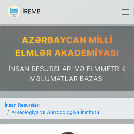
İREMB
AZƏRBAYCAN MILLI
ELMLƏR AKADEMIYASI
İNSAN RESURSLARI VƏ ELMMETRIK
MƏLUMATLAR BAZASI
İnsan Resursları
Arxeologiya və Antropologiya İnstitutu