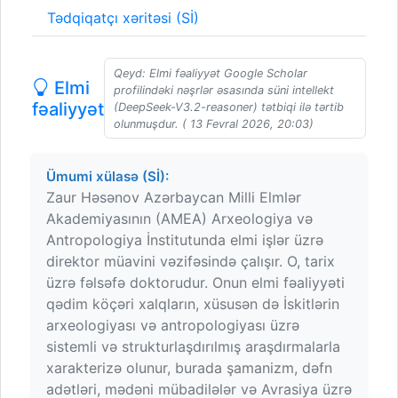
Tədqiqatçı xəritəsi (Sİ)
Qeyd: Elmi fəaliyyət Google Scholar
Elmi
profilindəki nəşrlər əsasında süni intellekt
fəaliyyət
(DeepSeek-V3.2-reasoner) tətbiqi ilə tərtib
olunmuşdur. ( 13 Fevral 2026, 20:03)
Ümumi xülasə (Sİ):
Zaur Həsənov Azərbaycan Milli Elmlər
Akademiyasının (AMEA) Arxeologiya və
Antropologiya İnstitutunda elmi işlər üzrə
direktor müavini vəzifəsində çalışır. O, tarix
üzrə fəlsəfə doktorudur. Onun elmi fəaliyyəti
qədim köçəri xalqların, xüsusən də İskitlərin
arxeologiyası və antropologiyası üzrə
sistemli və strukturlaşdırılmış araşdırmalarla
xarakterizə olunur, burada şamanizm, dəfn
adətləri, mədəni mübadilələr və Avrasiya üzrə