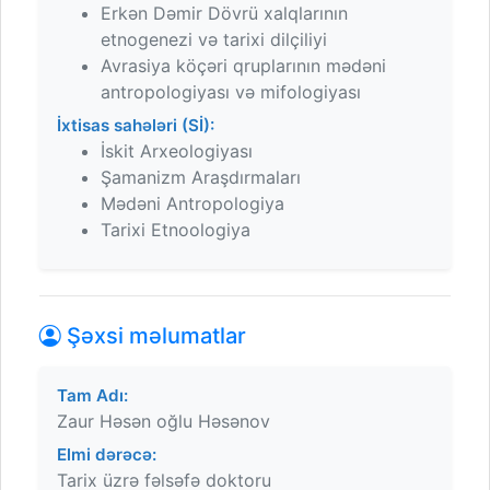
Erkən Dəmir Dövrü xalqlarının
etnogenezi və tarixi dilçiliyi
Avrasiya köçəri qruplarının mədəni
antropologiyası və mifologiyası
İxtisas sahələri (Sİ):
İskit Arxeologiyası
Şamanizm Araşdırmaları
Mədəni Antropologiya
Tarixi Etnoologiya
Şəxsi məlumatlar
Tam Adı:
Zaur Həsən oğlu Həsənov
Elmi dərəcə:
Tarix üzrə fəlsəfə doktoru