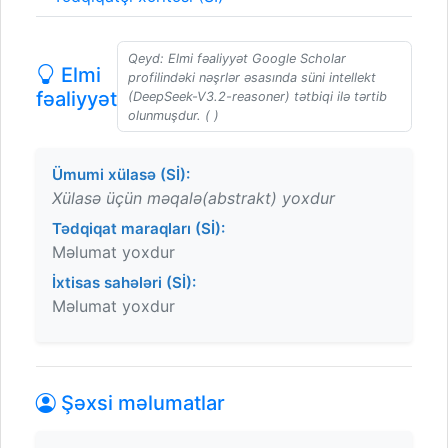
Qeyd: Elmi fəaliyyət Google Scholar
Elmi
profilindəki nəşrlər əsasında süni intellekt
fəaliyyət
(DeepSeek-V3.2-reasoner) tətbiqi ilə tərtib
olunmuşdur. ( )
Ümumi xülasə (Sİ):
Xülasə üçün məqalə(abstrakt) yoxdur
Tədqiqat maraqları (Sİ):
Məlumat yoxdur
İxtisas sahələri (Sİ):
Məlumat yoxdur
Şəxsi məlumatlar