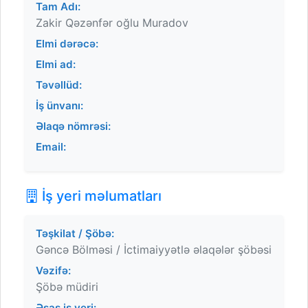
Tam Adı:
Zakir Qəzənfər oğlu Muradov
Elmi dərəcə:
Elmi ad:
Təvəllüd:
İş ünvanı:
Əlaqə nömrəsi:
Email:
İş yeri məlumatları
Təşkilat / Şöbə:
Gəncə Bölməsi / İctimaiyyətlə əlaqələr şöbəsi
Vəzifə:
Şöbə müdiri
Əsas iş yeri: