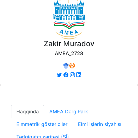
Zakir Muradov
AMEA_2728
Haqqında
AMEA DərgiPark
Elmmetrik göstəricilər
Elmi işlərin siyahısı
Tədqiqatçı xəritəsi (Sİ)