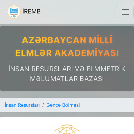
İREMB
AZƏRBAYCAN MILLI
ELMLƏR AKADEMIYASI
İNSAN RESURSLARI VƏ ELMMETRIK
MƏLUMATLAR BAZASI
İnsan Resursları
Gəncə Bölməsi