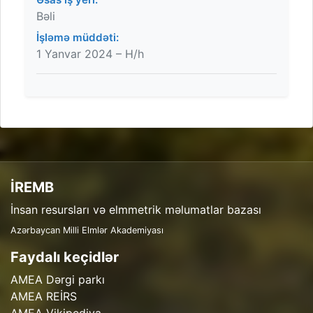
Bəli
İşləmə müddəti:
1 Yanvar 2024 – H/h
İREMB
İnsan resursları və elmmetrik məlumatlar bazası
Azərbaycan Milli Elmlər Akademiyası
Faydalı keçidlər
AMEA Dərgi parkı
AMEA REİRS