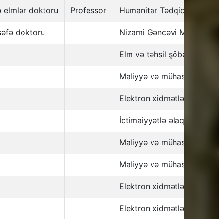
ə elmlər doktoru
Professor
Humanitar Tədqiqatlar İnst
lsəfə doktoru
Nizami Gəncəvi Mərkəzi
Elm və təhsil şöbəsi
Maliyyə və mühasibat şöbə
Elektron xidmətlər şöbəsi
İctimaiyyətlə əlaqələr şöbə
Maliyyə və mühasibat şöbə
Maliyyə və mühasibat şöbə
Elektron xidmətlər şöbəsi
Elektron xidmətlər şöbəsi