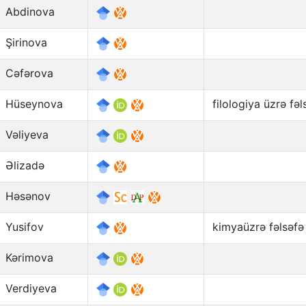
Abdinova
Şirinova
Cəfərova
Hüseynova
filologiya üzrə fə
Vəliyeva
Əlizadə
Həsənov
Yusifov
kimyaüzrə fəlsəfə
Kərimova
Verdiyeva