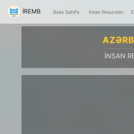
İREMB
Əsas Səhifə
İnsan Resursları
E
AZƏRB
İNSAN R