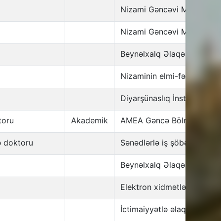
Nizami Gəncəvi Mərkəzi
Nizami Gəncəvi Mərkəzi
Beynəlxalq Əlaqələr şöbəsi
Nizaminin elmi-fəlsəfi görü
Diyarşünaslıq İnstitutu
toru
Akademik
AMEA Gəncə Bölməsi
ə doktoru
Sənədlərlə iş şöbəsi
Beynəlxalq Əlaqələr şöbəsi
Elektron xidmətlər şöbəsi
İctimaiyyətlə əlaqələr şöbə