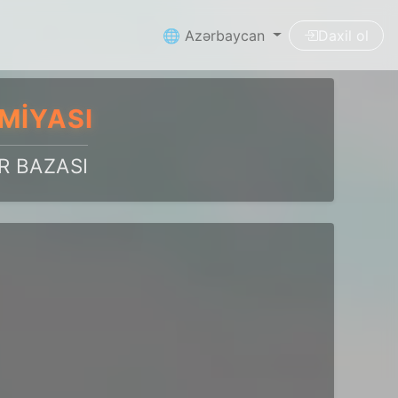
🌐 Azərbaycan
Daxil ol
MIYASI
R BAZASI