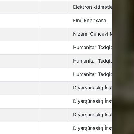
Elektron xidmətlər şöbəsi
Elmi kitabxana
Nizami Gəncəvi Mərkəzi
Humanitar Tədqiqatlar İnst
Humanitar Tədqiqatlar İnst
Humanitar Tədqiqatlar İnst
Diyarşünaslıq İnstitutu
Diyarşünaslıq İnstitutu
Diyarşünaslıq İnstitutu
Diyarşünaslıq İnstitutu