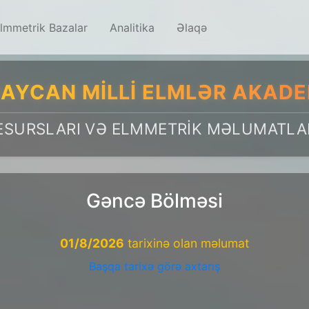
lmmetrik Bazalar
Analitika
Əlaqə
AYCAN MILLI ELMLƏR AKADE
ESURSLARI VƏ ELMMETRIK MƏLUMATLA
Gəncə Bölməsi
01/8/2026
tarixinə olan məlumat
Başqa tarixə görə axtarış