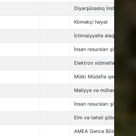
Diyarşünaslıq İnstitutu
Köməkçi heyət
İctimaiyyətlə əlaqələr şöbə
İnsan resursları şöbəsi
Elektron xidmətlər şöbəsi
Mülki Müdafiə qərargahı
Maliyyə və mühasibat şöbə
İnsan resursları şöbəsi
Elm və təhsil şöbəsi
AMEA Gəncə Bölməsi