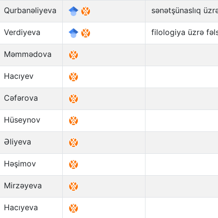
Qurbanəliyeva
sənətşünaslıq üzr
Verdiyeva
filologiya üzrə fə
Məmmədova
Hacıyev
Cəfərova
Hüseynov
Əliyeva
Həşimov
Mirzəyeva
Hacıyeva