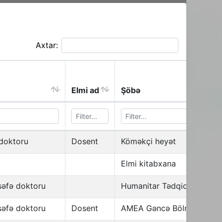
Axtar:
Elmi ad
Şöbə
 doktoru
Dosent
Köməkçi heyət
Elmi kitabxana
lsəfə doktoru
Humanitar Tədqiqatlar İnst
lsəfə doktoru
Dosent
AMEA Gəncə Bölməsi