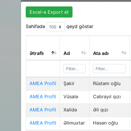
Excel-ə Export et
Səhifədə
qeyd göstər
Ətraflı
Ad
Ata adı
AMEA Profil
Şakir
Rüstəm oğlu
AMEA Profil
Vüsalə
Cəbrayıl qızı
AMEA Profil
Xalidə
Əli qızı
AMEA Profil
Əlimuxtar
Həsən oğlu