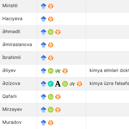
Mirishli
Hacıyeva
Əhmədli
Əmiraslanova
İbrahimli
Əliyev
kimya elmləri dok
Əzizova
kimya üzrə fəlsəf
Qafarlı
Mirzəyev
Muradov