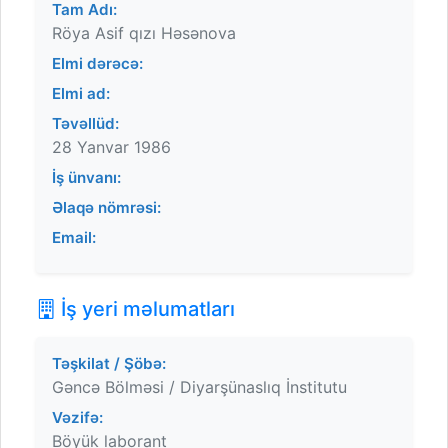
Tam Adı:
Röya Asif qızı Həsənova
Elmi dərəcə:
Elmi ad:
Təvəllüd:
28 Yanvar 1986
İş ünvanı:
Əlaqə nömrəsi:
Email:
İş yeri məlumatları
Təşkilat / Şöbə:
Gəncə Bölməsi / Diyarşünaslıq İnstitutu
Vəzifə:
Böyük laborant