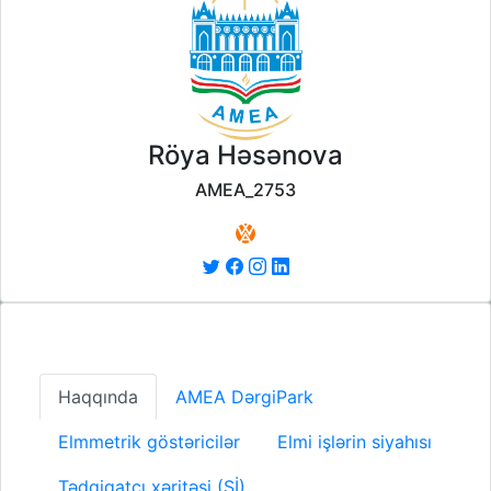
Röya Həsənova
AMEA_2753
Haqqında
AMEA DərgiPark
Elmmetrik göstəricilər
Elmi işlərin siyahısı
Tədqiqatçı xəritəsi (Sİ)