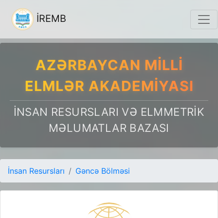
İREMB
AZƏRBAYCAN MILLI
ELMLƏR AKADEMIYASI
İNSAN RESURSLARI VƏ ELMMETRIK
MƏLUMATLAR BAZASI
İnsan Resursları
Gəncə Bölməsi