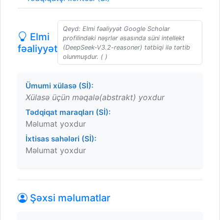
Qeyd: Elmi fəaliyyət Google Scholar
Elmi
profilindəki nəşrlər əsasında süni intellekt
fəaliyyət
(DeepSeek-V3.2-reasoner) tətbiqi ilə tərtib
olunmuşdur. ( )
Ümumi xülasə (Sİ):
Xülasə üçün məqalə(abstrakt) yoxdur
Tədqiqat maraqları (Sİ):
Məlumat yoxdur
İxtisas sahələri (Sİ):
Məlumat yoxdur
Şəxsi məlumatlar