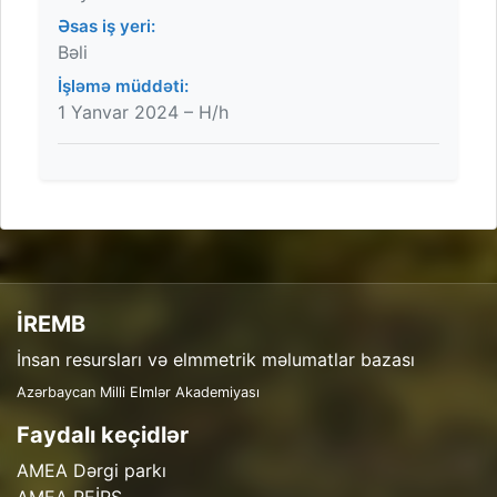
Əsas iş yeri:
Bəli
İşləmə müddəti:
1 Yanvar 2024 – H/h
İREMB
İnsan resursları və elmmetrik məlumatlar bazası
Azərbaycan Milli Elmlər Akademiyası
Faydalı keçidlər
AMEA Dərgi parkı