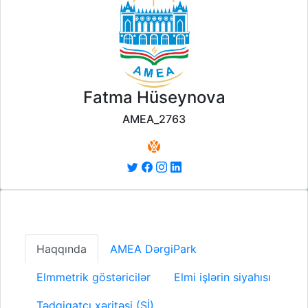
Fatma Hüseynova
AMEA_2763
Haqqında
AMEA DərgiPark
Elmmetrik göstəricilər
Elmi işlərin siyahısı
Tədqiqatçı xəritəsi (Sİ)