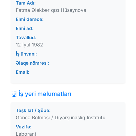
Tam Adı:
Fatma Ələkbər qızı Hüseynova
Elmi dərəcə:
Elmi ad:
Təvəllüd:
12 İyul 1982
İş ünvanı:
Əlaqə nömrəsi:
Email:
İş yeri məlumatları
Təşkilat / Şöbə:
Gəncə Bölməsi / Diyarşünaslıq İnstitutu
Vəzifə:
Laborant