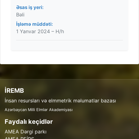
Əsas iş yeri:
Bəli
İşləmə müddəti:
1 Yanvar 2024 – H/h
İREMB
İnsan resursları və elmmetrik məlumatlar bazası
Azərbaycan Milli Elmlər Akademiyası
Faydalı keçidlər
AMEA Dərgi parkı