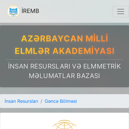
İREMB
AZƏRBAYCAN MILLI
ELMLƏR AKADEMIYASI
İNSAN RESURSLARI VƏ ELMMETRIK
MƏLUMATLAR BAZASI
İnsan Resursları
Gəncə Bölməsi