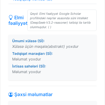
Qeyd: Elmi fəaliyyət Google Scholar
Elmi
profilindəki nəşrlər əsasında süni intellekt
fəaliyyət
(DeepSeek-V3.2-reasoner) tətbiqi ilə tərtib
olunmuşdur. ( )
Ümumi xülasə (Sİ):
Xülasə üçün məqalə(abstrakt) yoxdur
Tədqiqat maraqları (Sİ):
Məlumat yoxdur
İxtisas sahələri (Sİ):
Məlumat yoxdur
Şəxsi məlumatlar