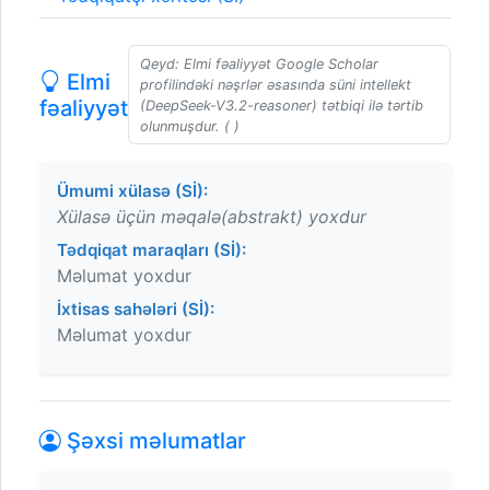
Qeyd: Elmi fəaliyyət Google Scholar
Elmi
profilindəki nəşrlər əsasında süni intellekt
fəaliyyət
(DeepSeek-V3.2-reasoner) tətbiqi ilə tərtib
olunmuşdur. ( )
Ümumi xülasə (Sİ):
Xülasə üçün məqalə(abstrakt) yoxdur
Tədqiqat maraqları (Sİ):
Məlumat yoxdur
İxtisas sahələri (Sİ):
Məlumat yoxdur
Şəxsi məlumatlar