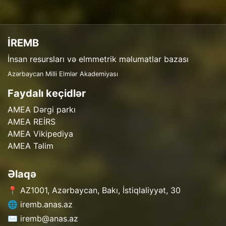
İREMB
İnsan resursları və elmmetrik məlumatlar bazası
Azərbaycan Milli Elmlər Akademiyası
Faydalı keçidlər
AMEA Dərgi parkı
AMEA REİRS
AMEA Vikipediya
AMEA Təlim
Əlaqə
📍 AZ1001, Azərbaycan, Bakı, İstiqlaliyyət, 30
🌐 iremb.anas.az
✉️ iremb@anas.az