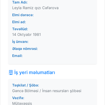
Tam Adı:
Leyla Ramiz qızı Cəfərova
Elmi dərəcə:
Elmi ad:
Təvəllüd:
14 Oktyabr 1981
İş ünvanı:
Əlaqə nömrəsi:
Email:
İş yeri məlumatları
Təşkilat / Şöbə:
Gəncə Bölməsi / İnsan resursları şöbəsi
Vəzifə:
Mütəxəssis