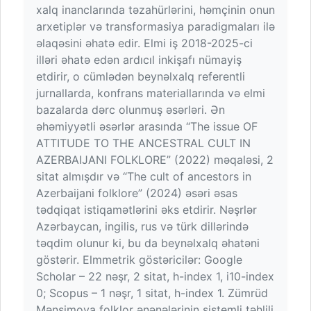
xalq inanclarında təzahürlərini, həmçinin onun
arxetiplər və transformasiya paradigmaları ilə
əlaqəsini əhatə edir. Elmi iş 2018-2025-ci
illəri əhatə edən ardıcıl inkişafı nümayiş
etdirir, o cümlədən beynəlxalq referentli
jurnallarda, konfrans materiallarında və elmi
bazalarda dərc olunmuş əsərləri. Ən
əhəmiyyətli əsərlər arasında “The issue OF
ATTITUDE TO THE ANCESTRAL CULT IN
AZERBAIJANI FOLKLORE” (2022) məqaləsi, 2
sitat almışdır və “The cult of ancestors in
Azerbaijani folklore” (2024) əsəri əsas
tədqiqat istiqamətlərini əks etdirir. Nəşrlər
Azərbaycan, ingilis, rus və türk dillərində
təqdim olunur ki, bu da beynəlxalq əhatəni
göstərir. Elmmetrik göstəricilər: Google
Scholar – 22 nəşr, 2 sitat, h-index 1, i10-index
0; Scopus – 1 nəşr, 1 sitat, h-index 1. Zümrüd
Mənsimova folklor ənənələrinin sistemli təhlili