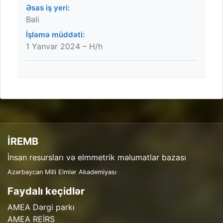
Əsas iş yeri:
Bəli
İşləmə müddəti:
1 Yanvar 2024 – H/h
İREMB
İnsan resursları və elmmetrik məlumatlar bazası
Azərbaycan Milli Elmlər Akademiyası
Faydalı keçidlər
AMEA Dərgi parkı
AMEA REİRS