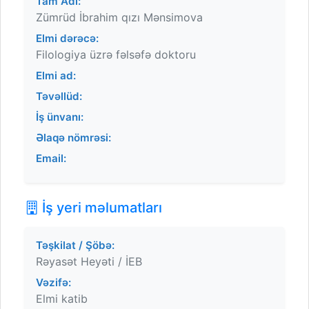
Tam Adı:
Zümrüd İbrahim qızı Mənsimova
Elmi dərəcə:
Filologiya üzrə fəlsəfə doktoru
Elmi ad:
Təvəllüd:
İş ünvanı:
Əlaqə nömrəsi:
Email:
İş yeri məlumatları
Təşkilat / Şöbə:
Rəyasət Heyəti / İEB
Vəzifə:
Elmi katib