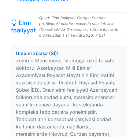
Qeyd: Elmi fəaliyyət Google Scholar
Elmi
profilindəki nəşrlər əsasında süni intellekt
fəaliyyət
(DeepSeek-V3.2-reasoner) tətbiqi ilə tərtib
olunmuşdur. ( 14 Fevral 2026, 7:38)
Ümumi xülasə (Sİ):
Zümrüd Mənsimova, filologiya üzrə fəlsəfə
doktoru, Azərbaycan Milli Elmlər
Akademiyası Rəyasət Heyətinin Elmi katibi
vəzifəsində çalışır (İnstitut: Rəyasət Heyəti,
Şöbə: İEB). Onun elmi fəaliyyəti Azərbaycan
folklorunda əcdad kultu, mərasim ənənələri
və milli-mənəvi dəyərlər kontekstində
kompleks tədqiqatlara yönəlmişdir.
Tədqiqatların konseptual çərçivəsi əcdad
kultunun dastanlarda, nağıllarda,
mərasimlərdə (Novruz, Qurban bayramı),