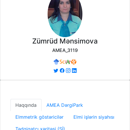
Zümrüd Mənsimova
AMEA_3119
Haqqında
AMEA DərgiPark
Elmmetrik göstəricilər
Elmi işlərin siyahısı
Tədqiqatçı xəritəsi (Sİ)