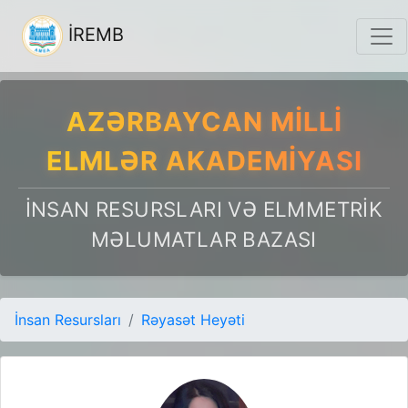
İREMB
AZƏRBAYCAN MILLI
ELMLƏR AKADEMIYASI
İNSAN RESURSLARI VƏ ELMMETRIK
MƏLUMATLAR BAZASI
İnsan Resursları
Rəyasət Heyəti