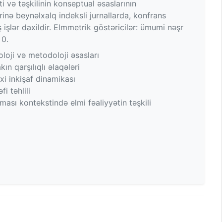
ti və təşkilinin konseptual əsaslarının
nə beynəlxalq indeksli jurnallarda, konfrans
işlər daxildir. Elmmetrik göstəricilər: ümumi nəşr
 0.
oloji və metodoloji əsasları
ın qarşılıqlı əlaqələri
ixi inkişaf dinamikası
i təhlili
ması kontekstində elmi fəaliyyətin təşkili