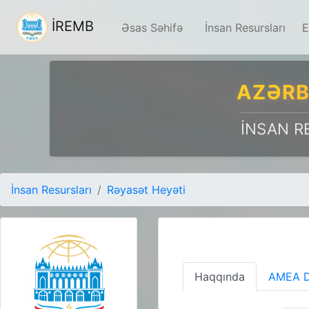
İREMB
Əsas Səhifə
İnsan Resursları
E
AZƏRB
İNSAN R
İnsan Resursları
Rəyasət Heyəti
Haqqında
AMEA D