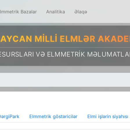
lmmetrik Bazalar
Analitika
Əlaqə
AYCAN MILLI ELMLƏR AKADE
ESURSLARI VƏ ELMMETRIK MƏLUMATLA
ərgiPark
Elmmetrik göstəricilər
Elmi işlərin siyahısı