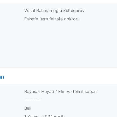
Vüsal Rəhman oğlu Zülfüqarov
Fəlsəfə üzrə fəlsəfə doktoru
rı
Rəyasət Heyəti / Elm və təhsil şöbəsi
---------
Bəli
1 Yanvar 2024 – H/h