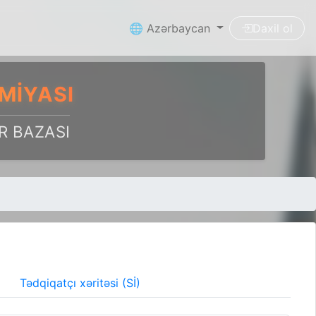
🌐 Azərbaycan
Daxil ol
MIYASI
R BAZASI
Tədqiqatçı xəritəsi (Sİ)