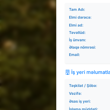
Tam Adı:
Elmi dərəcə:
Elmi ad:
Təvəllüd:
İş ünvanı:
Əlaqə nömrəsi:
Email:
İş yeri məlumatla
Təşkilat / Şöbə:
Vəzifə:
Əsas iş yeri:
İşləmə müddəti: