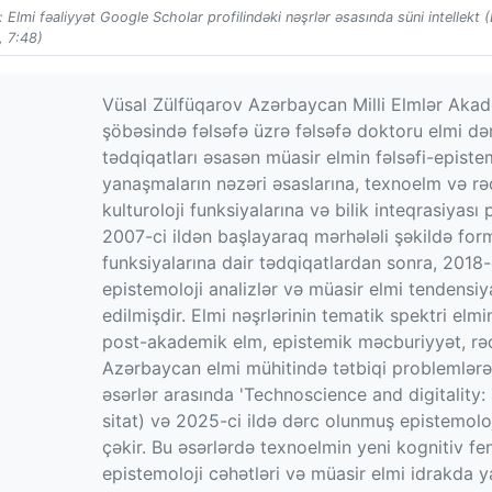
 Elmi fəaliyyət Google Scholar profilindəki nəşrlər əsasında süni intellekt 
, 7:48)
Vüsal Zülfüqarov Azərbaycan Milli Elmlər Akad
şöbəsində fəlsəfə üzrə fəlsəfə doktoru elmi dər
tədqiqatları əsasən müasir elmin fəlsəfi-epistem
yanaşmaların nəzəri əsaslarına, texnoelm və rəqə
kulturoloji funksiyalarına və bilik inteqrasiyası
2007-ci ildən başlayaraq mərhələli şəkildə forma
funksiyalarına dair tədqiqatlardan sonra, 2018-c
epistemoloji analizlər və müasir elmi tendensiyal
edilmişdir. Elmi nəşrlərinin tematik spektri el
post-akademik elm, epistemik məcburiyyət, rəqə
Azərbaycan elmi mühitində tətbiqi problemlərə 
əsərlər arasında 'Technoscience and digitality:
sitat) və 2025-ci ildə dərc olunmuş epistemoloji
çəkir. Bu əsərlərdə texnoelmin yeni kognitiv fen
epistemoloji cəhətləri və müasir elmi idrakda y