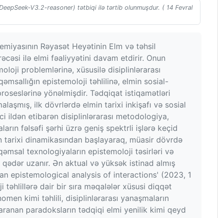
(DeepSeek-V3.2-reasoner) tətbiqi ilə tərtib olunmuşdur. ( 14 Fevral
emiyasının Rəyasət Heyətinin Elm və təhsil
əcəsi ilə elmi fəaliyyətini davam etdirir. Onun
oloji problemlərinə, xüsusilə disiplinlərarası
msallığın epistemoloji təhlilinə, elmin sosial-
 proseslərinə yönəlmişdir. Tədqiqat istiqamətləri
laşmış, ilk dövrlərdə elmin tarixi inkişafı və sosial
i ildən etibarən disiplinlərarası metodologiya,
arın fəlsəfi şərhi üzrə geniş spektrli işlərə keçid
min tarixi dinamikasından başlayaraq, müasir dövrdə
msal texnologiyaların epistemoloji təsirləri və
qədər uzanır. Ən aktual və yüksək istinad almış
 an epistemological analysis of interactions' (2023, 1
 təhlillərə dair bir sıra məqalələr xüsusi diqqət
omen kimi təhlili, disiplinlərarası yanaşmaların
aranan paradoksların tədqiqi elmi yenilik kimi qeyd