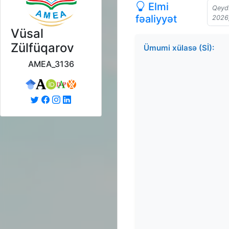
Elmi
Qeyd:
fəaliyyət
2026
Vüsal
Zülfüqarov
Ümumi xülasə (Sİ):
AMEA_3136