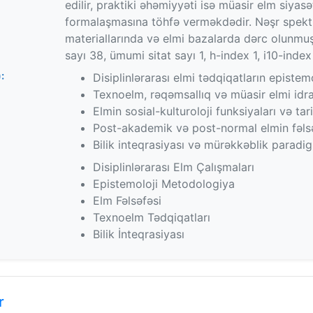
edilir, praktiki əhəmiyyəti isə müasir elm siyasə
formalaşmasına töhfə verməkdədir. Nəşr spektri
materiallarında və elmi bazalarda dərc olunmuş 
sayı 38, ümumi sitat sayı 1, h-index 1, i10-index
:
Disiplinlərarası elmi tədqiqatların epistem
Texnoelm, rəqəmsallıq və müasir elmi idrak
Elmin sosial-kulturoloji funksiyaları və tar
Post-akademik və post-normal elmin fəlsəf
Bilik inteqrasiyası və mürəkkəblik paradig
Disiplinlərarası Elm Çalışmaları
Epistemoloji Metodologiya
Elm Fəlsəfəsi
Texnoelm Tədqiqatları
Bilik İnteqrasiyası
r