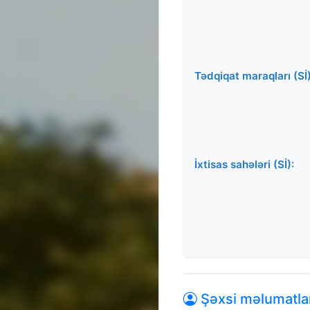
Tədqiqat maraqları (Sİ)
İxtisas sahələri (Sİ):
Şəxsi məlumatla