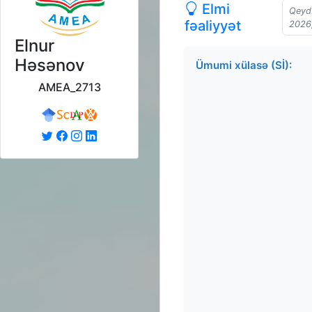
Elmi
Qeyd:
fəaliyyət
2026
Elnur
Həsənov
Ümumi xülasə (Sİ):
AMEA_2713