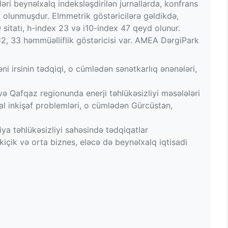
əri beynəlxalq indeksləşdirilən jurnallarda, konfrans
c olunmuşdur. Elmmetrik göstəricilərə gəldikdə,
sitatı, h-index 23 və i10-index 47 qeyd olunur.
12, 33 həmmüəlliflik göstəricisi var. AMEA DərgiPark
ni irsinin tədqiqi, o cümlədən sənətkarlıq ənənələri,
və Qafqaz regionunda enerji təhlükəsizliyi məsələləri
ial inkişaf problemləri, o cümlədən Gürcüstan,
ya təhlükəsizliyi sahəsində tədqiqatlar
, kiçik və orta biznes, eləcə də beynəlxalq iqtisadi