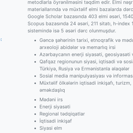
metodlarla öyrənilməsini təqdim edir. Elmi nəşrl
materiallarında və müxtəlif elmi bazalarda dər
Google Scholar bazasında 403 elmi əsəri, 1540 
Scopus bazasında 24 əsəri, 211 sitatı, h-index 
sistemində isə 5 əsəri dərc olunmuşdur.
:
Gəncə şəhərinin tarixi, etnoqrafik və mədə
arxeoloji abidələr və memarlıq irsi
Azərbaycanın enerji siyasəti, geosiyasəti 
Qafqaz regionunun siyasi, iqtisadi və sos
Türkiyə, Rusiya və Ermənistanla əlaqələr
Sosial media manipulyasiyası və informasi
Müxtəlif ölkələrin iqtisadi inkişafı, turizm
əməkdaşlıq
Mədəni irs
Enerji siyasəti
Regional tədqiqatlar
İqtisadi inkişaf
Siyasi elm