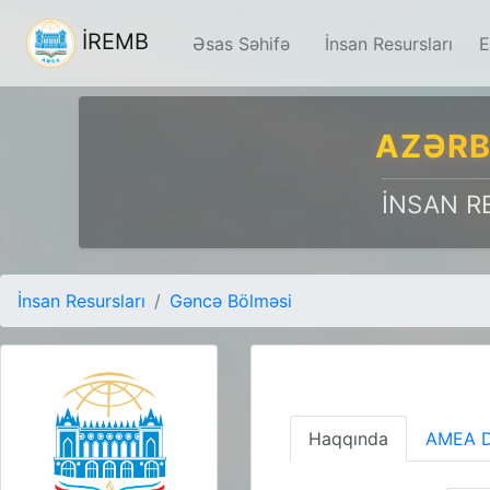
İREMB
Əsas Səhifə
İnsan Resursları
E
AZƏRB
İNSAN R
İnsan Resursları
Gəncə Bölməsi
Haqqında
AMEA D