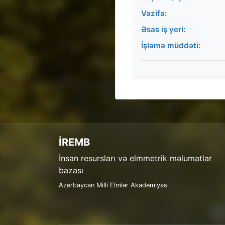
Vəzifə:
Əsas iş yeri:
İşləmə müddəti:
İREMB
İnsan resursları və elmmetrik məlumatlar
bazası
Azərbaycan Milli Elmlər Akademiyası