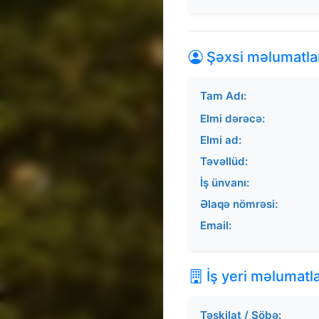
Şəxsi məlumatla
Tam Adı:
Elmi dərəcə:
Elmi ad:
Təvəllüd:
İş ünvanı:
Əlaqə nömrəsi:
Email:
İş yeri məlumatla
Təşkilat / Şöbə: