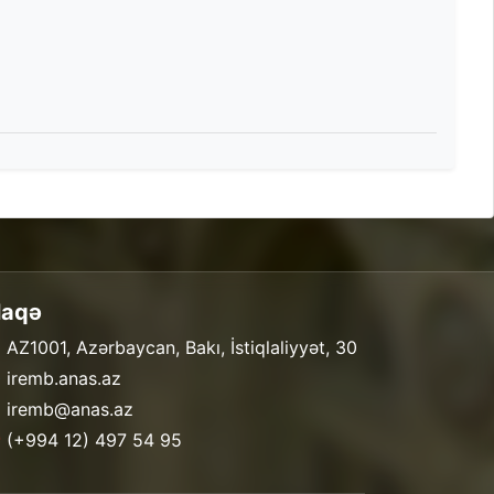
laqə
 AZ1001, Azərbaycan, Bakı, İstiqlaliyyət, 30
 iremb.anas.az
 iremb@anas.az
 (+994 12) 497 54 95