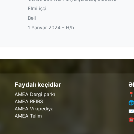
Elmi işçi
Bəli
1 Yanvar 2024 – H/h
Faydalı keçidlər
Ə
AMEA Dərgi parkı
📍
AMEA REİRS
🌐
AMEA Vikipediya
✉️
AMEA Təlim
☎️