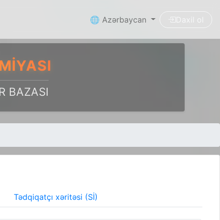
🌐 Azərbaycan
Daxil ol
MIYASI
R BAZASI
Tədqiqatçı xəritəsi (Sİ)