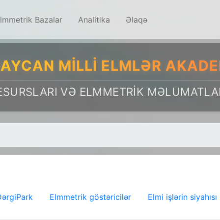
lmmetrik Bazalar
Analitika
Əlaqə
AYCAN MILLI ELMLƏR AKADE
ESURSLARI VƏ ELMMETRIK MƏLUMATLA
ərgiPark
Elmmetrik göstəricilər
Elmi işlərin siyahısı