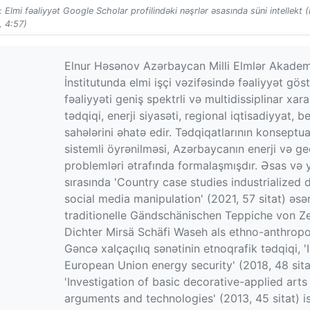
 Elmi fəaliyyət Google Scholar profilindəki nəşrlər əsasında süni intellekt 
, 4:57)
Elnur Həsənov Azərbaycan Milli Elmlər Akadem
İnstitutunda elmi işçi vəzifəsində fəaliyyət gös
fəaliyyəti geniş spektrli və multidissiplinar xa
tədqiqi, enerji siyasəti, regional iqtisadiyyat,
sahələrini əhatə edir. Tədqiqatlarının konseptua
sistemli öyrənilməsi, Azərbaycanın enerji və ge
problemləri ətrafında formalaşmışdır. Əsas və y
sırasında 'Country case studies industrialized
social media manipulation' (2021, 57 sitat) əsər
traditionelle Gändschänischen Teppiche von Z
Dichter Mirsä Schäfi Waseh als ethno-anthropol
Gəncə xalçaçılıq sənətinin etnoqrafik tədqiqi, 
European Union energy security' (2018, 48 sitat
'Investigation of basic decorative-applied art
arguments and technologies' (2013, 45 sitat) is