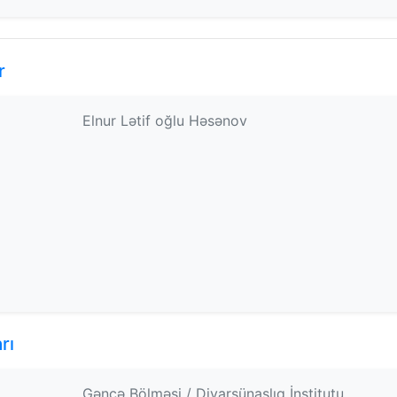
r
Elnur Lətif oğlu Həsənov
rı
Gəncə Bölməsi / Diyarşünaslıq İnstitutu