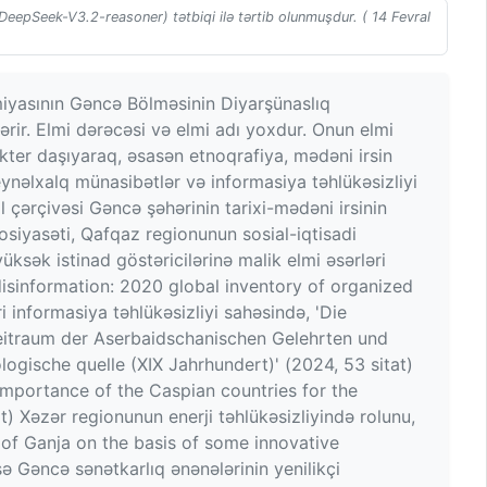
(DeepSeek-V3.2-reasoner) tətbiqi ilə tərtib olunmuşdur. ( 14 Fevral
iyasının Gəncə Bölməsinin Diyarşünaslıq
tərir. Elmi dərəcəsi və elmi adı yoxdur. Onun elmi
rakter daşıyaraq, əsasən etnoqrafiya, mədəni irsin
 beynəlxalq münasibətlər və informasiya təhlükəsizliyi
l çərçivəsi Gəncə şəhərinin tarixi-mədəni irsinin
osiyasəti, Qafqaz regionunun sosial-iqtisadi
üksək istinad göstəricilərinə malik elmi əsərləri
 disinformation: 2020 global inventory of organized
i informasiya təhlükəsizliyi sahəsində, 'Die
eitraum der Aserbaidschanischen Gelehrten und
ogische quelle (XIX Jahrhundert)' (2024, 53 sitat)
'Importance of the Caspian countries for the
) Xəzər regionunun enerji təhlükəsizliyində rolunu,
s of Ganja on the basis of some innovative
ə Gəncə sənətkarlıq ənənələrinin yenilikçi